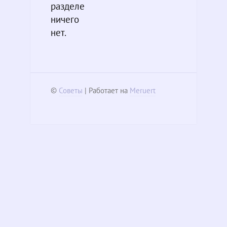
разделе
ничего
нет.
©
Советы
| Работает на
Meruert