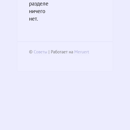
разделе
ничего
нет.
©
Советы
| Работает на
Meruert