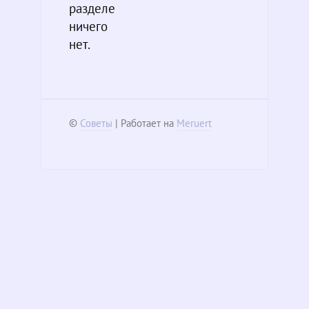
разделе
ничего
нет.
©
Советы
| Работает на
Meruert