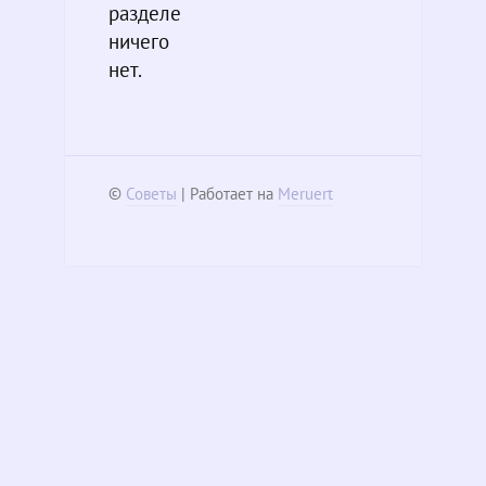
разделе
ничего
нет.
©
Советы
| Работает на
Meruert